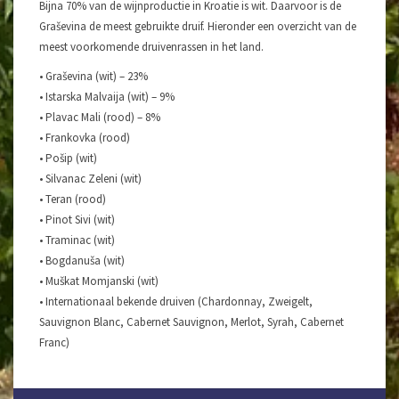
Bijna 70% van de wijnproductie in Kroatie is wit. Daarvoor is de
Graševina de meest gebruikte druif. Hieronder een overzicht van de
meest voorkomende druivenrassen in het land.
• Graševina (wit) – 23%
• Istarska Malvaija (wit) – 9%
• Plavac Mali (rood) – 8%
• Frankovka (rood)
• Pošip (wit)
• Silvanac Zeleni (wit)
• Teran (rood)
• Pinot Sivi (wit)
• Traminac (wit)
• Bogdanuša (wit)
• Muškat Momjanski (wit)
• Internationaal bekende druiven (Chardonnay, Zweigelt,
Sauvignon Blanc, Cabernet Sauvignon, Merlot, Syrah, Cabernet
Franc)