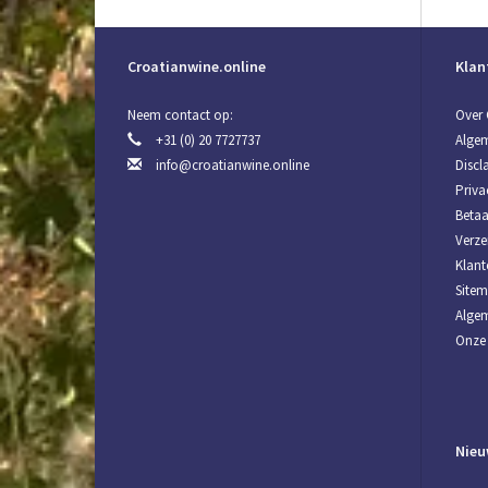
Croatianwine.online
Klan
Neem contact op:
Over 
+31 (0) 20 7727737
Alge
info@croatianwine.online
Discl
Priva
Beta
Verze
Klant
Site
Algem
Onze 
Nieu