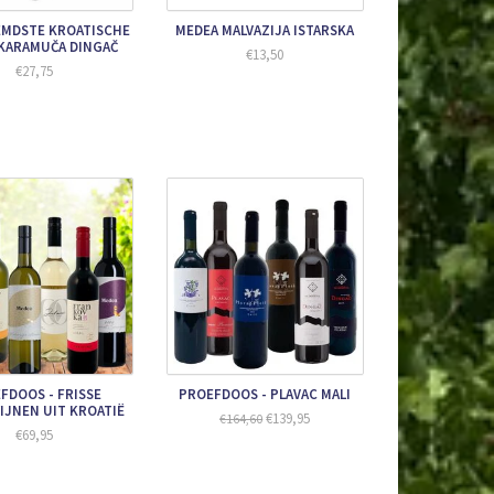
EMDSTE KROATISCHE
MEDEA MALVAZIJA ISTARSKA
SKARAMUČA DINGAČ
€13,50
€27,75
FDOOS - FRISSE
PROEFDOOS - PLAVAC MALI
JNEN UIT KROATIË
€139,95
€164,60
€69,95