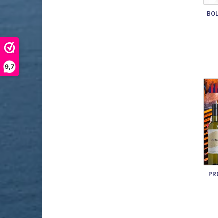
BOL
9,7
PR