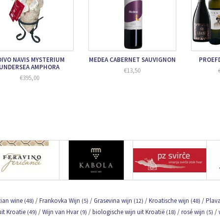
DIVO NAVIS MYSTERIUM
MEDEA CABERNET SAUVIGNON
PROEFD
UNDERSEA AMPHORA
€13,50
€395,00
tian wine
/
Frankovka Wijn
/
Grasevina wijn
/
Kroatische wijn
/
Plava
(48)
(5)
(12)
(48)
uit Kroatie
/
Wijn van Hvar
/
biologische wijn uit Kroatië
/
rosé wijn
/
(49)
(9)
(18)
(5)