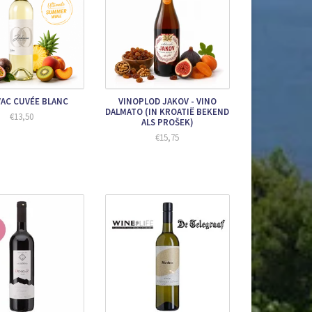
AC CUVÉE BLANC
VINOPLOD JAKOV - VINO
DALMATO (IN KROATIË BEKEND
€13,50
ALS PROŠEK)
€15,75