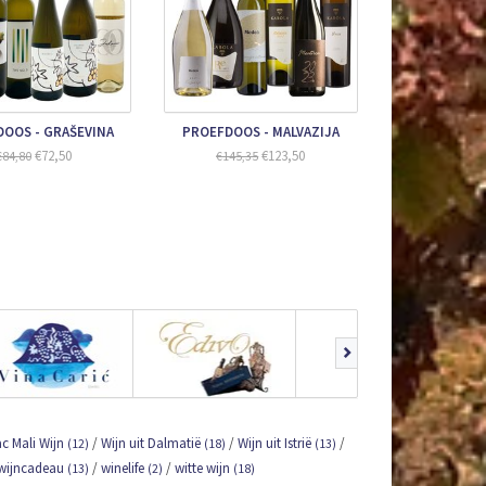
OOS - GRAŠEVINA
PROEFDOOS - MALVAZIJA
€72,50
€123,50
€84,80
€145,35
c Mali Wijn
/
Wijn uit Dalmatië
/
Wijn uit Istrië
/
(12)
(18)
(13)
wijncadeau
/
winelife
/
witte wijn
(13)
(2)
(18)