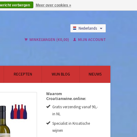
bericht verbergen
Meer over cookies »
Nederlands
English
WINKELWAGEN (€0,00)
MIJN ACCOUNT
RECEPTEN
WIJN BLOG
NIEUWS
Waarom
Croatianwine.online:
Gratis verzending vanaf 90,-
in NL
Specialist in Kroatische
wijnen