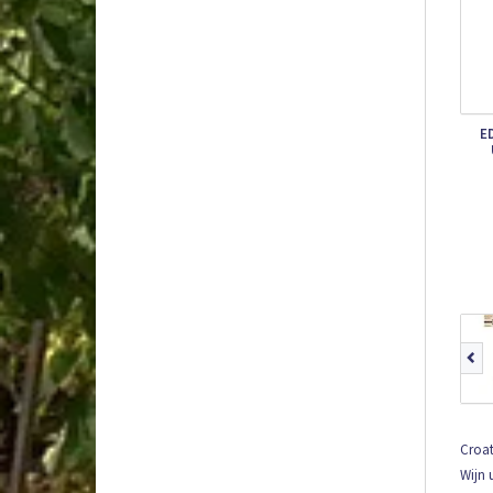
E
Croa
Wijn 