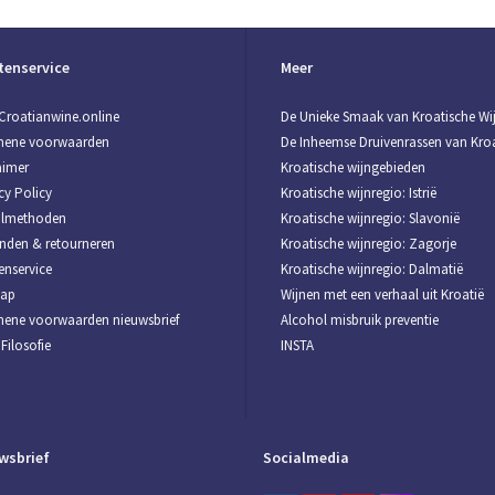
tenservice
Meer
Croatianwine.online
De Unieke Smaak van Kroatische Wi
mene voorwaarden
De Inheemse Druivenrassen van Kroa
aimer
Kroatische wijngebieden
cy Policy
Kroatische wijnregio: Istrië
almethoden
Kroatische wijnregio: Slavonië
nden & retourneren
Kroatische wijnregio: Zagorje
enservice
Kroatische wijnregio: Dalmatië
map
Wijnen met een verhaal uit Kroatië
ene voorwaarden nieuwsbrief
Alcohol misbruik preventie
Filosofie
INSTA
wsbrief
Socialmedia