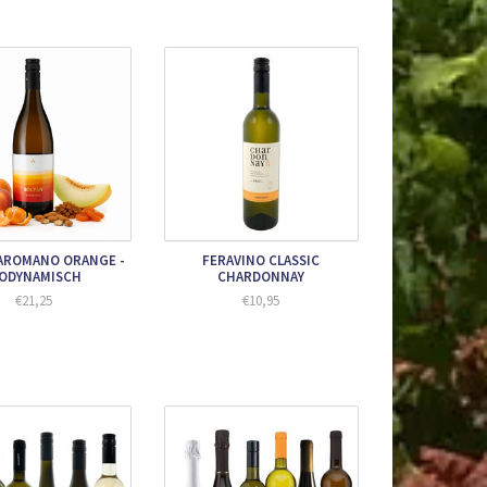
AROMANO ORANGE -
FERAVINO CLASSIC
IODYNAMISCH
CHARDONNAY
€21,25
€10,95