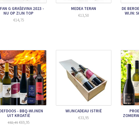
FAN G GRAŠEVINA 2023 -
MEDEA TERAN
DE BERO
NU OP ZIJN TOP
WIJN: 
€13,50
€14,75
OEFDOOS - BBQ-WIJNEN
WIJNCADEAU ISTRIË
PROE
UIT KROATIË
ZOMERWI
€33,95
€69,95
€82,45