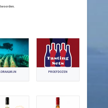
ntwoorden.
KORAALWIJN
PROEFDOZEN