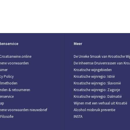
tenservice
Meer
Croatianwine.online
De Unieke Smaak van Kroatische Wi
mene voorwaarden
De Inheemse Druivenrassen van Kroa
aimer
Kroatische wijngebieden
cy Policy
Kroatische wijnregio: Istrië
almethoden
Kroatische wijnregio: Slavonië
nden & retourneren
Kroatische wijnregio: Zagorje
enservice
Kroatische wijnregio: Dalmatië
map
Wijnen met een verhaal uit Kroatië
ene voorwaarden nieuwsbrief
Alcohol misbruik preventie
Filosofie
INSTA