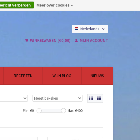
bericht verbergen
Meer over cookies »
Nederlands
English
WINKELWAGEN (€0,00)
MIJN ACCOUNT
RECEPTEN
WIJN BLOG
NIEUWS
Min: €
0
Max: €
400