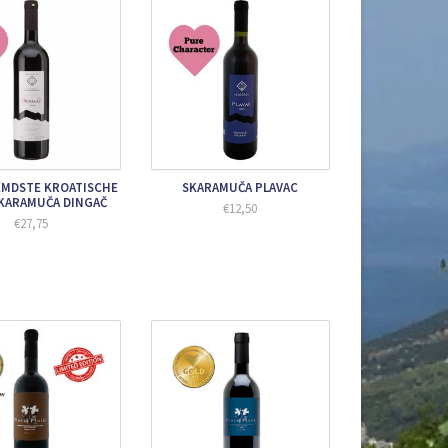
EMDSTE KROATISCHE
SKARAMUČA PLAVAC
SKARAMUČA DINGAČ
€12,50
€27,75