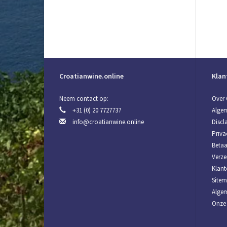
Croatianwine.online
Klan
Neem contact op:
Over 
+31 (0) 20 7727737
Alge
info@croatianwine.online
Discl
Priva
Beta
Verze
Klant
Site
Algem
Onze 