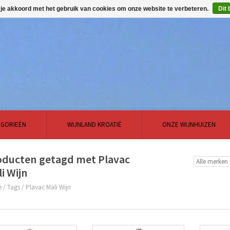
 je akkoord met het gebruik van cookies om onze website te verbeteren.
Dit 
EGORIEËN
WIJNLAND KROATIË
ONZE WIJNHUIZEN
oducten getagd met Plavac
i Wijn
e
/
Tags
/
Plavac Mali Wijn