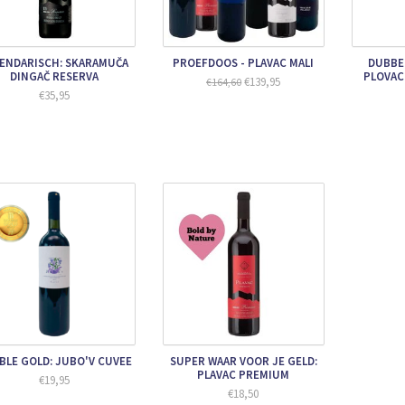
ENDARISCH: SKARAMUČA
PROEFDOOS - PLAVAC MALI
DUBBE
DINGAČ RESERVA
PLOVAC
€139,95
€164,60
€35,95
BLE GOLD: JUBO'V CUVEE
SUPER WAAR VOOR JE GELD:
PLAVAC PREMIUM
€19,95
€18,50