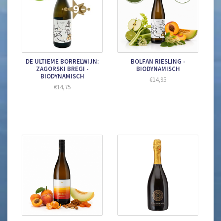
DE ULTIEME BORRELWIJN:
BOLFAN RIESLING -
ZAGORSKI BREGI -
BIODYNAMISCH
BIODYNAMISCH
€14,95
€14,75