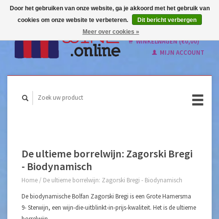
Door het gebruiken van onze website, ga je akkoord met het gebruik van
cookies om onze website te verbeteren.
Dit bericht verbergen
Nederlands
Meer over cookies »
English
WINKELWAGEN (€0,00)
MIJN ACCOUNT
De ultieme borrelwijn: Zagorski Bregi
- Biodynamisch
Home
/
De ultieme borrelwijn: Zagorski Bregi - Biodynamisch
De biodynamische Bolfan Zagorski Bregi is een Grote Hamersma
9- Sterwijn, een wijn-die-uitblinkt-in-prijs-kwaliteit⁠. Het is de ultieme
borrelwijn.