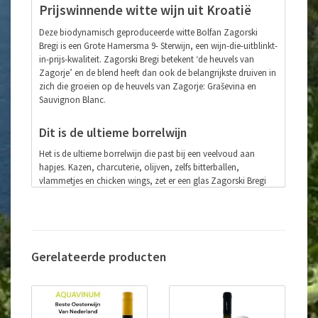
Prijswinnende witte wijn uit Kroatië
Deze biodynamisch geproduceerde witte Bolfan Zagorski
Bregi is een Grote Hamersma 9- Sterwijn, een wijn-die-uitblinkt-
in-prijs-kwaliteit⁠. Zagorski Bregi betekent ‘de heuvels van
Zagorje’ en de blend heeft dan ook de belangrijkste druiven in
zich die groeien op de heuvels van Zagorje: Graševina en
Sauvignon Blanc.
Dit is de ultieme borrelwijn
Het is de ultieme borrelwijn die past bij een veelvoud aan
hapjes. Kazen, charcuterie, olijven, zelfs bitterballen,
vlammetjes en chicken wings, zet er een glas Zagorski Bregi
naast en je bent blij. deze allemansvriend is hierdoor perfect
voor alle mogelijke borrels, recepties, feesten en partijen.
Wijnhuis:
Bolfan
Gerelateerde producten
Regio:
Zagorje
Druif:
Graševina (welschriesling), Sauvignon Blanc en
Rizvanac (Müller-Thurgau)
Jaar:
2025