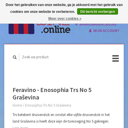
Door het gebruiken van onze website, ga je akkoord met het gebruik van
cookies om onze website te verbeteren.
Dit bericht verbergen
Nederlands
Meer over cookies »
English
WINKELWAGEN (€0,00)
MIJN ACCOUNT
Feravino - Enosophia Trs No 5
Graševina
Home
/
Enosophia Trs No 5 Graševina
Trs betekent druivenstok en omdat elke vijfde druivenstok in het
land Graševina is heeft deze wijn de toevoeging No 5 gekregen.
Lees meer...