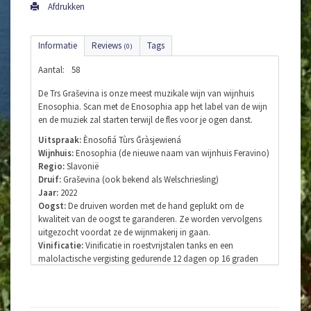
Afdrukken
Informatie
Reviews
Tags
(0)
Aantal:
58
De Trs Graševina is onze meest muzikale wijn van wijnhuis
Enosophia. Scan met de Enosophia app het label van de wijn
en de muziek zal starten terwijl de fles voor je ogen danst.
Uitspraak:
Ènosofiá Tùrs Ḡràsjewiená
Wijnhuis:
Enosophia (de nieuwe naam van wijnhuis Feravino)
Regio:
Slavonië
Druif:
Graševina (ook bekend als Welschriesling)
Jaar:
2022
Oogst:
De druiven worden met de hand geplukt om de
kwaliteit van de oogst te garanderen. Ze worden vervolgens
uitgezocht voordat ze de wijnmakerij in gaan.
Vinificatie:
Vinificatie in roestvrijstalen tanks en een
malolactische vergisting gedurende 12 dagen op 16 graden
Celsius. Daarna heeft de wijn nog vier maanden sur lie
gelegen.
Smaak:
De wijn is droog, zacht en licht boterig met een