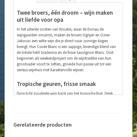
Twee broers, één droom – wijn maken
uit liefde voor opa
In het uiterste oosten van Kroatië, waar de Donau de
wijngaarden omarmt, maken de broers Ognjen en Ozren
Jakovac een witte wijn die je direct naar zonnige dagen
brengt. Hun Cuvée Blanc is een sappige, levendige blend van
de lokale held Graševina en de frisse Sauvignon Blanc. Ooit
begonnen als weekendproject om de wijntraditie van hun
grootvader voort te zetten, groeide hun passie uit tot een
serieus wijnhuis met karaktervolle wijnen.
Tropische geuren, frisse smaak
Deze licht goudgele wijn barst van het tropische fruit. Denk
aan passievrucht, ananas, perzik en zelfs een vleugje gele kiwi.
Hij is fris, droog en heerlijk sappig, met een subtiele
kruidigheid in de afdronk. Een wijn waar je bij elke slok weer
even van opkijkt.
Gerelateerde producten
Heerlijk bij borrel of maaltijd