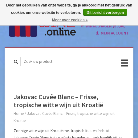
Door het gebruiken van onze website, ga je akkoord met het gebruik van
cookies om onze website te verbeteren.
Dit bericht verbergen
Nederlands
Meer over cookies »
English
WINKELWAGEN (€0,00)
MIJN ACCOUNT
Jakovac Cuvée Blanc – Frisse,
tropische witte wijn uit Kroatië
Home
/
Jakovac Cuvée Blanc – Frisse, tropische witte wijn uit
Kroatië
Zonnige witte wijn uit Kroatië met tropisch fruit en frisheid.
Jakovac Cuvée Blanc is de perfecte borrelwijn – ook heerlijk bij vis