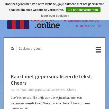
Door het gebruiken van onze website, ga je akkoord met het gebruik van
cookies om onze website te verbeteren.
Dit bericht verbergen
Nederlands
Meer over cookies »
English
WINKELWAGEN (€0,00)
MIJN ACCOUNT
Kaart met gepersonaliseerde tekst,
Cheers
Home
/
Kaart met gepersonaliseerde tekst, Cheers
Geef een persoonlijk tintje aan uw wijncadeau met een
gepersonaliseerde kaart. Voeg uw eigen bericht toe voor een
unieke touch.