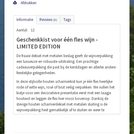
Afdrukken
Informatie
Reviews
Tags
(0)
Aantal:
12
Geschenkkist voor één fles wijn -
LIMITED EDITION
De fraaie deksel met metalen beslag geeft de wijnverpakking
een luxueuze en robuuste uitstraling. Een prachtige
cadeauverpakking die past bij de kerstdagen en allerlei andere
feestelijke gelegenheden.
In deze stijlvolle houten scharnierkist kun je één fles heerlijke
rode of witte wijn, rosé of brut veilig verpakken. We vullen het
kistje voor een decoratieve presentatie eerst met een laagje
houtwol en leggen de fles hier mooi bovenop. Dankzij de
stevige houten scharnierdeksel met metalen sluiting is de
wijnverpakking heel gemakkelijk af te sluiten en weer te
openen. Het stoere hengsel van touw maakt de robuuste
uitstraling helemaal af.
Let op:
Deze wijnkist is niet geschikt voor lange riesling-flessen