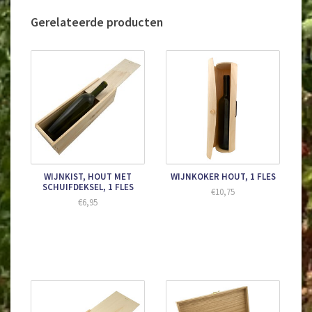
en brut-flessen. In deze kist passen dus uitsluitend wijnen in de
standaard bordeaux-flessen of bourgogneflessen.
Gerelateerde producten
De prijs is inclusief beschermende verzenddoos.
Wij verkopen cadeauverpakkingen alleen in combinatie met
flessen wijn uit onze webshop, we verkopen geen losse
verpakkingen.
WIJNKIST, HOUT MET
WIJNKOKER HOUT, 1 FLES
SCHUIFDEKSEL, 1 FLES
€10,75
€6,95