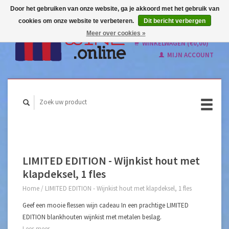
Door het gebruiken van onze website, ga je akkoord met het gebruik van
cookies om onze website te verbeteren.
Dit bericht verbergen
Nederlands
Meer over cookies »
English
WINKELWAGEN (€0,00)
MIJN ACCOUNT
LIMITED EDITION - Wijnkist hout met
klapdeksel, 1 fles
Home
/
LIMITED EDITION - Wijnkist hout met klapdeksel, 1 fles
Geef een mooie flessen wijn cadeau In een prachtige LIMITED
EDITION blankhouten wijnkist met metalen beslag.
Lees meer...