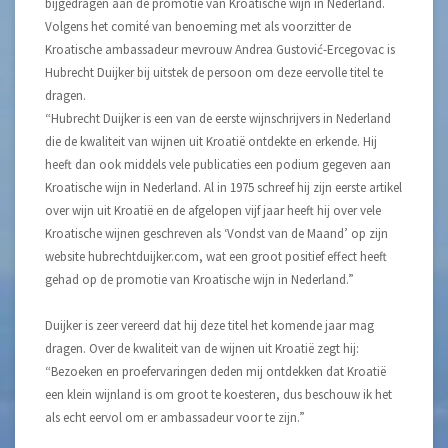
bijgedragen aan de promotie van Kroatische wijn in Nederland.
Volgens het comité van benoeming met als voorzitter de
Kroatische ambassadeur mevrouw Andrea Gustović-Ercegovac is
Hubrecht Duijker bij uitstek de persoon om deze eervolle titel te
dragen.
“Hubrecht Duijker is een van de eerste wijnschrijvers in Nederland
die de kwaliteit van wijnen uit Kroatië ontdekte en erkende. Hij
heeft dan ook middels vele publicaties een podium gegeven aan
Kroatische wijn in Nederland. Al in 1975 schreef hij zijn eerste artikel
over wijn uit Kroatië en de afgelopen vijf jaar heeft hij over vele
Kroatische wijnen geschreven als ‘Vondst van de Maand’ op zijn
website hubrechtduijker.com, wat een groot positief effect heeft
gehad op de promotie van Kroatische wijn in Nederland.”
Duijker is zeer vereerd dat hij deze titel het komende jaar mag
dragen. Over de kwaliteit van de wijnen uit Kroatië zegt hij:
“Bezoeken en proefervaringen deden mij ontdekken dat Kroatië
een klein wijnland is om groot te koesteren, dus beschouw ik het
als echt eervol om er ambassadeur voor te zijn.”