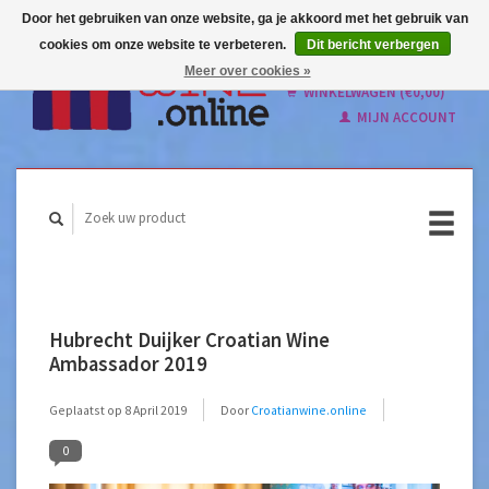
Door het gebruiken van onze website, ga je akkoord met het gebruik van
cookies om onze website te verbeteren.
Dit bericht verbergen
Nederlands
Meer over cookies »
English
WINKELWAGEN (€0,00)
MIJN ACCOUNT
Hubrecht Duijker Croatian Wine
Ambassador 2019
Geplaatst op
8 April 2019
Door
Croatianwine.online
0