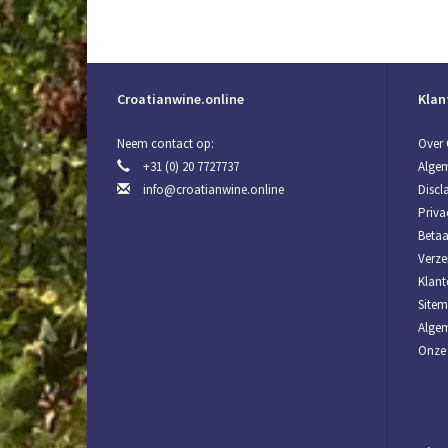
Croatianwine.online
Klan
Neem contact op:
Over 
+31 (0) 20 7727737
Alge
info@croatianwine.online
Discl
Priva
Beta
Verze
Klant
Site
Algem
Onze 