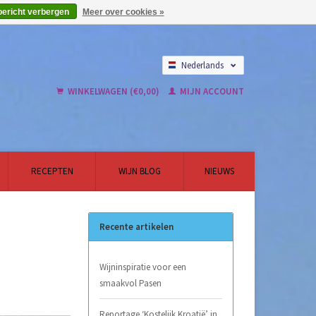
bericht verbergen
Meer over cookies »
Nederlands
English
WINKELWAGEN (€0,00)
MIJN ACCOUNT
RECEPTEN
WIJN BLOG
NIEUWS
Recente artikelen
Wijninspiratie voor een
smaakvol Pasen
Reportage ‘Kostelijk Kroatië’ in