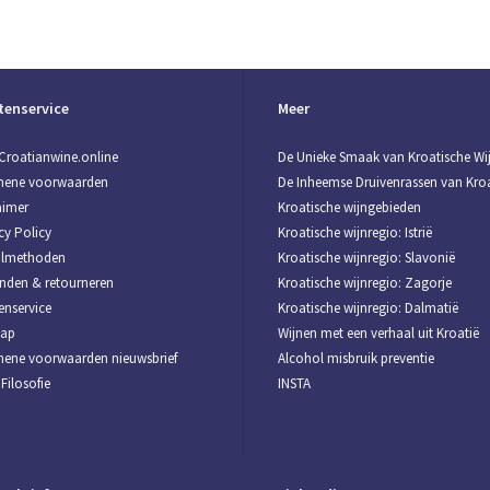
tenservice
Meer
Croatianwine.online
De Unieke Smaak van Kroatische Wi
mene voorwaarden
De Inheemse Druivenrassen van Kroa
aimer
Kroatische wijngebieden
cy Policy
Kroatische wijnregio: Istrië
almethoden
Kroatische wijnregio: Slavonië
nden & retourneren
Kroatische wijnregio: Zagorje
enservice
Kroatische wijnregio: Dalmatië
map
Wijnen met een verhaal uit Kroatië
ene voorwaarden nieuwsbrief
Alcohol misbruik preventie
Filosofie
INSTA