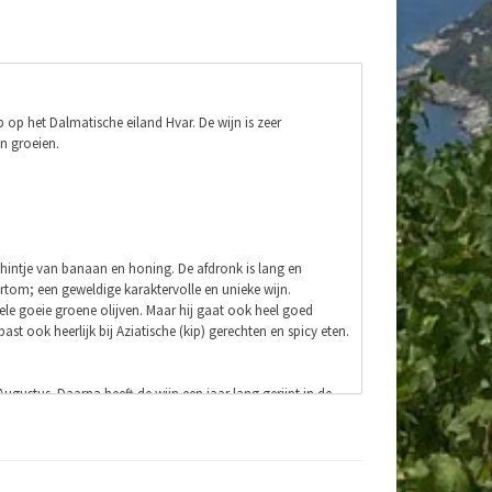
 op het Dalmatische eiland Hvar. De wijn is zeer
n groeien.
 hintje van banaan en honing. De afdronk is lang en
rtom; een geweldige karaktervolle en unieke wijn.
 hele goeie groene olijven. Maar hij gaat ook heel goed
 ook heerlijk bij Aziatische (kip) gerechten en spicy eten.
ugustus. Daarna heeft de wijn een jaar lang gerijpt in de
 velden leveren de druivenstokken een grotere opbrengst
op de zuidhellingen aan zee. Hier krijgen de druiven een
evoegd om zodoende een niet een al te zware en mooi