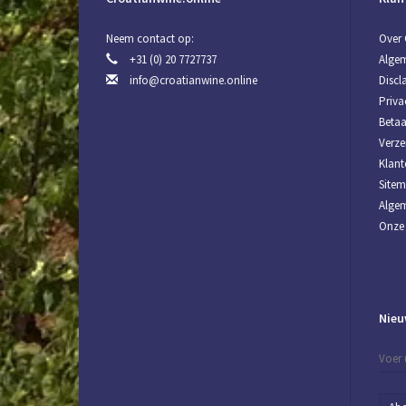
Neem contact op:
Over 
+31 (0) 20 7727737
Alge
info@croatianwine.online
Discl
Priva
Beta
Verze
Klant
Site
Algem
Onze 
Nieu