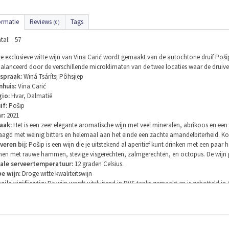
ormatie
Reviews
Tags
(0)
tal:
57
e exclusieve witte wijn van Vina Carić wordt gemaakt van de autochtone druif Pošip
alanceerd door de verschillende microklimaten van de twee locaties waar de druive
spraak:
Winá Tsárítsj Pôhsjiep
nhuis:
Vina Carić
io:
Hvar, Dalmatië
if:
Pošip
r:
2021
aak:
Het is een zeer elegante aromatische wijn met veel mineralen, abrikoos en een
aagd met weinig bitters en helemaal aan het einde een zachte amandelbiterheid. Ko
veren bij:
Pošip is een wijn die je uitstekend al aperitief kunt drinken met een paar
en met rauwe hammen, stevige visgerechten, zalmgerechten, en octopus. De wijn past
ale serveertemperatuur:
12 graden Celsius.
e wijn:
Droge witte kwaliteitswijn
ails vinificatie:
De wijn wordt uitsluitend in RVS-tanks gemaakt en is gebotteld in A
s. Tijdens deze rijping heeft de wijn hele mooie secundaire aroma’s ontwikkeld.
druiven zijn afkomstig van twee locaties. Op de door Unesco-beschermde Stari Grad
waardoor ze hogere zuren hebben en minder suiker. De andere locatie is Ivan Dolac 
er suikergehalte maar lagere zuren. De druiven van beide locaties worden sameng