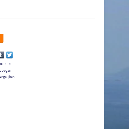
n
 product
evoegen
rgelijken