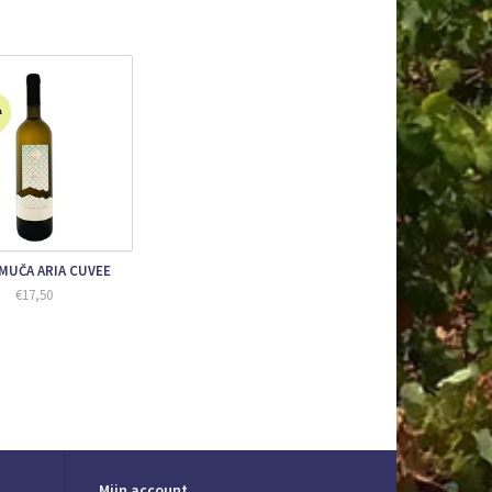
d bij Vina Carić.
Murtic. Zijn oorspronkelijke ontwerp werd later aangepast
MUČA ARIA CUVEE
€17,50
Mijn account