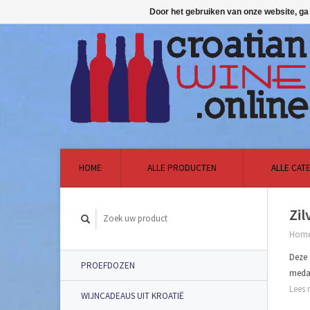
Door het gebruiken van onze website, ga
HOME
ALLE PRODUCTEN
ALLE CAT
Zil
Hom
Deze 
PROEFDOZEN
medai
Lees 
WIJNCADEAUS UIT KROATIË