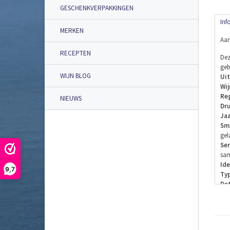
GESCHENKVERPAKKINGEN
Inf
MERKEN
Aan
RECEPTEN
Dez
geb
WIJN BLOG
Uit
Wij
Reg
NIEUWS
Dru
Jaa
Sm
gel
Ser
sam
Ide
9,7
Typ
Det
fle
De 
op 
hog