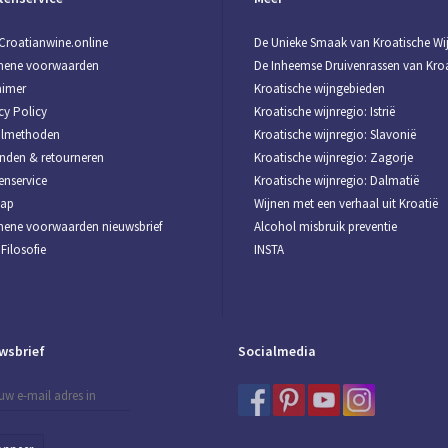
Croatianwine.online
De Unieke Smaak van Kroatische Wi
mene voorwaarden
De Inheemse Druivenrassen van Kroa
aimer
Kroatische wijngebieden
cy Policy
Kroatische wijnregio: Istrië
almethoden
Kroatische wijnregio: Slavonië
nden & retourneren
Kroatische wijnregio: Zagorje
enservice
Kroatische wijnregio: Dalmatië
map
Wijnen met een verhaal uit Kroatië
ene voorwaarden nieuwsbrief
Alcohol misbruik preventie
Filosofie
INSTA
wsbrief
Socialmedia