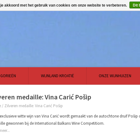
 je akkoord met het gebruik van cookies om onze website te verbeteren.
Dit 
EGORIEËN
WIJNLAND KROATIË
ONZE WIJNHUIZEN
veren medaille: Vina Carić Pošip
e
/
Zilveren medaille: Vina Carić Pošip
exclusieve witte wijn van Vina Carić wordt gemaakt van de autochtone druif Pošip o
lle gewonnen bij de International Balkans Wine Competitiom.
meer...