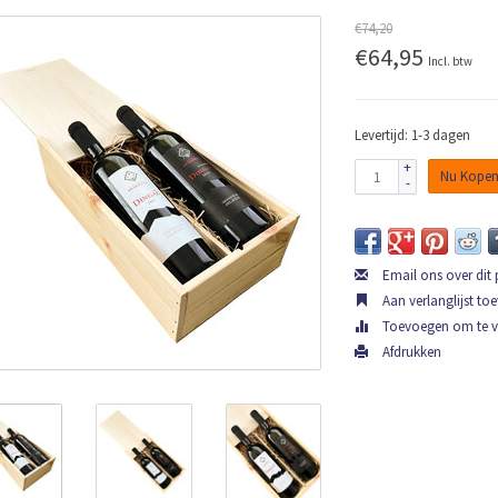
€74,20
€64,95
Incl. btw
Levertijd: 1-3 dagen
+
Nu Kope
-
Email ons over dit
Aan verlanglijst to
Toevoegen om te ve
Afdrukken