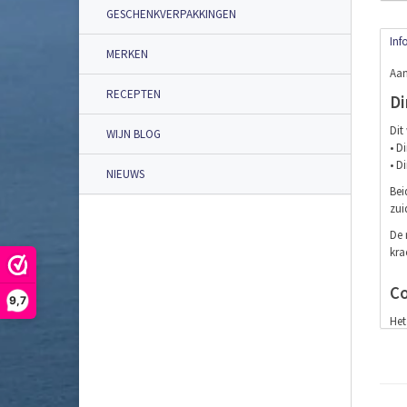
GESCHENKVERPAKKINGEN
Inf
MERKEN
Aan
RECEPTEN
Di
Dit
WIJN BLOG
• D
• D
NIEUWS
Bei
zui
De 
kra
Co
9,7
Het
De 
bar
Bei