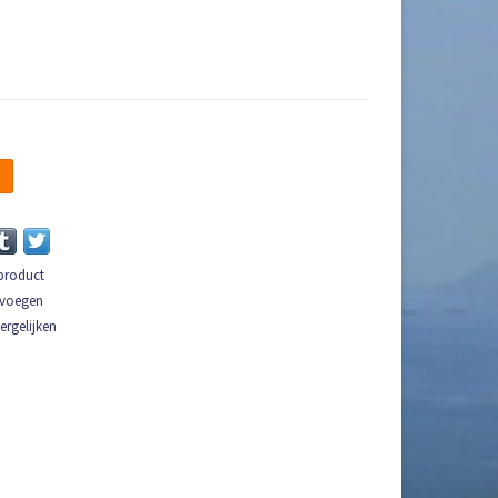
n
 product
evoegen
rgelijken