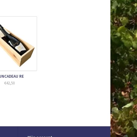
 op
– wij maken graag een offerte op maat.
JNCADEAU RE
€42,50