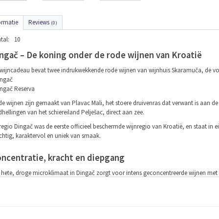
ormatie
Reviews
(0)
tal:
10
ngač – De koning onder de rode wijnen van Kroatië
 wijncadeau bevat twee indrukwekkende rode wijnen van wijnhuis Skaramuča, de v
ingač
ingač Reserva
de wijnen zijn gemaakt van Plavac Mali, het stoere druivenras dat verwant is aan de 
dhellingen van het schiereiland Pelješac, direct aan zee.
regio Dingač was de eerste officieel beschermde wijnregio van Kroatië, en staat in 
chtig, karaktervol en uniek van smaak.
ncentratie, kracht en diepgang
 hete, droge microklimaat in Dingač zorgt voor intens geconcentreerde wijnen met 
Dingač Reserva onderscheidt zich doordat de druiven afkomstig zijn van de percelen
riques rijpt (de gewone Dingač rijpt 12 maanden).
de wijnen hebben een helder robijnrode kleur en een geconcentreerde, kruidige smaa