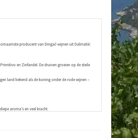
oornaamste producent van Dingač-wijnen uit Dalmatië:
Primitivo en Zinfandel. De druiven groeien op de steile
eigen land bekend als de koning onder de rode wijnen –
diepe aroma’s en veel kracht.
 dichtst bij zee én doordat deze wijn 15 maanden in
k met tonen van donker fruit, krenten en pruimen. Ze zijn