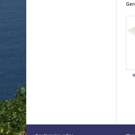
kra
Ger
Se
Din
• G
• B
• S
• G
Gr
Wil
W