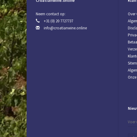
Croatianwine.online
Klan
Neem contact op:
Over 
+31 (0) 20 7727737
Alge
info@croatianwine.online
Discl
Priva
Beta
Verze
Klant
Site
Algem
Onze 
Nieu