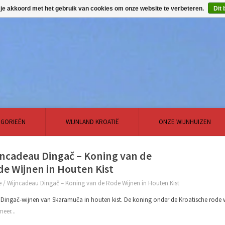
 je akkoord met het gebruik van cookies om onze website te verbeteren.
Dit 
EGORIEËN
WIJNLAND KROATIË
ONZE WIJNHUIZEN
jncadeau Dingač – Koning van de
e Wijnen in Houten Kist
e
/
Wijncadeau Dingač – Koning van de Rode Wijnen in Houten Kist
Dingač-wijnen van Skaramuča in houten kist. De koning onder de Kroatische rode wi
meer...