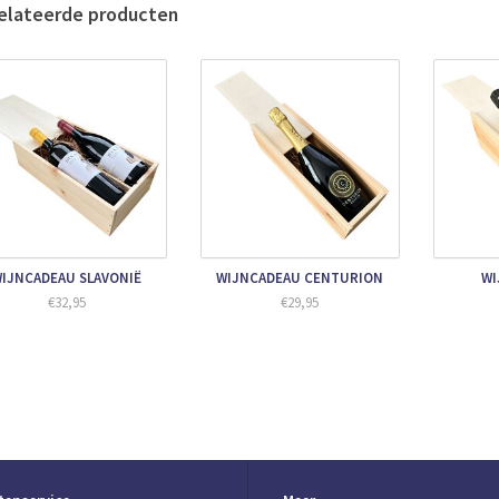
chtig maar gebalanceerd, met mooie zuren en fijne tannines.
elateerde producten
rveren bij stevige gerechten
gač past perfect bij:
egrild rood vlees met volle sauzen
eef Wellington
toofschotels en wildgerechten
erijpte harde kazen
otere aantallen bestellen?
t u grotere aantallen van deze wijncadeaus bestellen? Neem gerust
contact met ons
IJNCADEAU SLAVONIË
WIJNCADEAU CENTURION
WI
€32,95
€29,95