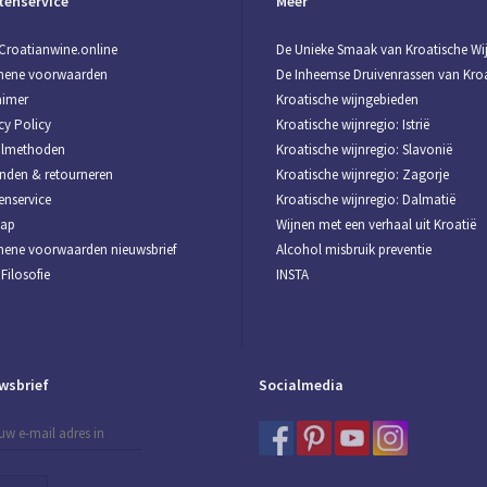
tenservice
Meer
Croatianwine.online
De Unieke Smaak van Kroatische Wi
mene voorwaarden
De Inheemse Druivenrassen van Kroa
aimer
Kroatische wijngebieden
cy Policy
Kroatische wijnregio: Istrië
almethoden
Kroatische wijnregio: Slavonië
nden & retourneren
Kroatische wijnregio: Zagorje
enservice
Kroatische wijnregio: Dalmatië
map
Wijnen met een verhaal uit Kroatië
ene voorwaarden nieuwsbrief
Alcohol misbruik preventie
Filosofie
INSTA
wsbrief
Socialmedia