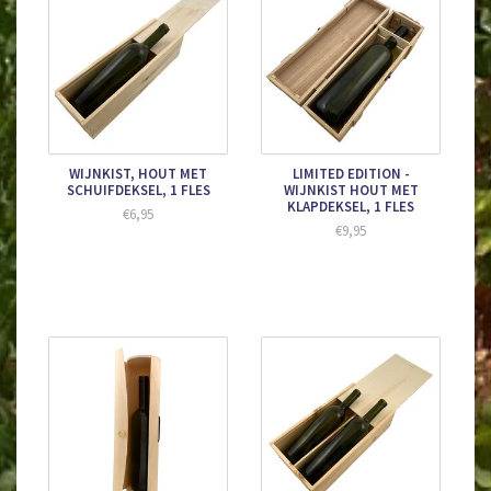
huwelijk!
LET OP:
de tekst die u op de kaart wenst te krijgen dient u in
het opmerkingen veld bij uw bestelling te vermelden.
Wij verkopen cadeaukaarten alleen in combinatie met flessen
wijn uit onze webshop, we verkopen geen losse kaarten.
WIJNKIST, HOUT MET
LIMITED EDITION -
SCHUIFDEKSEL, 1 FLES
WIJNKIST HOUT MET
KLAPDEKSEL, 1 FLES
€6,95
€9,95