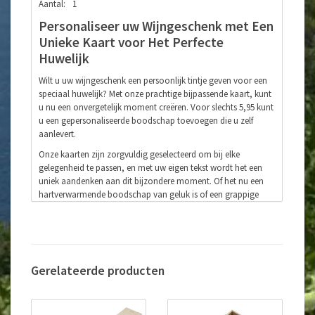
Aantal:
1
Personaliseer uw Wijngeschenk met Een
Unieke Kaart voor Het Perfecte
Huwelijk
Wilt u uw wijngeschenk een persoonlijk tintje geven voor een
speciaal huwelijk? Met onze prachtige bijpassende kaart, kunt
u nu een onvergetelijk moment creëren. Voor slechts 5,95 kunt
u een gepersonaliseerde boodschap toevoegen die u zelf
aanlevert.
Onze kaarten zijn zorgvuldig geselecteerd om bij elke
gelegenheid te passen, en met uw eigen tekst wordt het een
uniek aandenken aan dit bijzondere moment. Of het nu een
hartverwarmende boodschap van geluk is of een grappige
anekdote, uw woorden zullen de ontvangers zeker raken.
Laat ons uw wijngeschenk afmaken met de toevoeging van
deze speciale kaart. Het is de perfecte manier om uw felicitaties
over te brengen en het bruidspaar te laten zien hoeveel ze
voor u betekenen.
Gerelateerde producten
Bestel vandaag nog uw gepersonaliseerde kaarten en maak
van uw wijngeschenk een echt uniek geschenk voor het