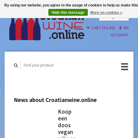
By using our website, you agree to the usage of cookies to help us make this
Hide this message
More on cookies »
English
Nederlands
CART (€0,00)
MY
ACCOUNT
News about Croatianwine.online
Koop
een
doos
vegan