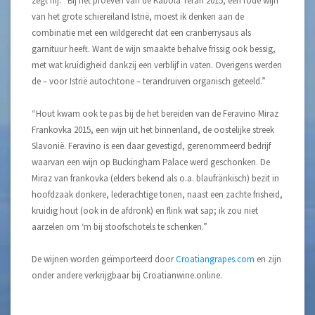
zegt hij: “Bij het proeven van de Kabola Teran 2015, een rode wijn
van het grote schiereiland Istrië, moest ik denken aan de
combinatie met een wildgerecht dat een cranberrysaus als
garnituur heeft. Want de wijn smaakte behalve frissig ook bessig,
met wat kruidigheid dankzij een verblijf in vaten. Overigens werden
de – voor Istrië autochtone – terandruiven organisch geteeld.”
“Hout kwam ook te pas bij de het bereiden van de Feravino Miraz
Frankovka 2015, een wijn uit het binnenland, de oostelijke streek
Slavonië. Feravino is een daar gevestigd, gerenommeerd bedrijf
waarvan een wijn op Buckingham Palace werd geschonken. De
Miraz van frankovka (elders bekend als o.a. blaufränkisch) bezit in
hoofdzaak donkere, lederachtige tonen, naast een zachte frisheid,
kruidig hout (ook in de afdronk) en flink wat sap; ik zou niet
aarzelen om ‘m bij stoofschotels te schenken.”
De wijnen worden geïmporteerd door
Croatiangrapes.com
en zijn
onder andere verkrijgbaar bij Croatianwine.online.