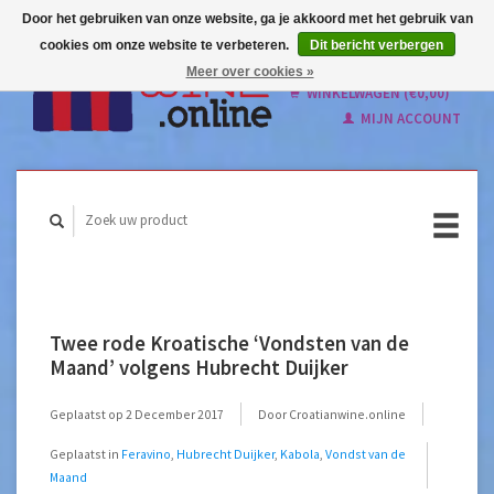
Door het gebruiken van onze website, ga je akkoord met het gebruik van
cookies om onze website te verbeteren.
Dit bericht verbergen
Nederlands
Meer over cookies »
English
WINKELWAGEN (€0,00)
MIJN ACCOUNT
Twee rode Kroatische ‘Vondsten van de
Maand’ volgens Hubrecht Duijker
Geplaatst op
2 December 2017
Door Croatianwine.online
Geplaatst in
Feravino
,
Hubrecht Duijker
,
Kabola
,
Vondst van de
Maand