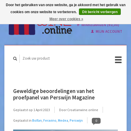
Door het gebruiken van onze website, ga je akkoord met het gebruik van
cookies om onze website te verbeteren.
Dit bericht verbergen
Nederlands
Meer over cookies »
English
WINKELWAGEN (€0,00)
MIJN ACCOUNT
Geweldige beoordelingen van het
proefpanel van Perswijn Magazine
Geplaatst op
1 April 2023
Door Croatianwine.online
Geplaatst in
Bolfan
,
Feravino
,
Medea
,
Perswijn
0