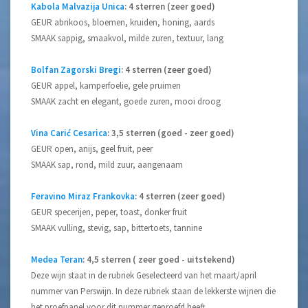
Kabola Malvazija Unica
: 4 sterren (zeer goed)
GEUR abrikoos, bloemen, kruiden, honing, aards
SMAAK sappig, smaakvol, milde zuren, textuur, lang
Bolfan Zagorski Bregi
: 4 sterren (zeer goed)
GEUR appel, kamperfoelie, gele pruimen
SMAAK zacht en elegant, goede zuren, mooi droog
Vina Carić Cesarica
: 3,5 sterren (goed - zeer goed)
GEUR open, anijs, geel fruit, peer
SMAAK sap, rond, mild zuur, aangenaam
Feravino Miraz Frankovka
: 4 sterren (zeer goed)
GEUR specerijen, peper, toast, donker fruit
SMAAK vulling, stevig, sap, bittertoets, tannine
Medea Teran
: 4,5 sterren ( zeer goed - uitstekend)
Deze wijn staat in de rubriek Geselecteerd van het maart/april
nummer van Perswijn. In deze rubriek staan de lekkerste wijnen die
het proefpanel voor dit nummer geproefd heeft.