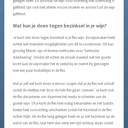
gelegen heeft. En doordat de wijn voor botteling niet overmatig is
gefilterd zijn ook niet allerlei mooie smaken en aroma’s uit de wijn
gefilterd.
Wat kun je doen tegen bezinksel in je wijn?
Je kunt niks doen tegen bezinksel in je fles wijn. De wijnmaker heeft
echter wel meerdere mogelijkheden om dit te voorkomen. Dit kan
grondig filteren zijn of diverse methoden voor 'tartrische
stabilisering'. Omdat dit echter de smaak meestal niet ten goede
komt laat de wijnmaker het er veelal bij en neemt hij genoegen
met een paar kristalletjes in de fles.
Wat je zelf wel kunt doen is ervoor zorgen dat je de fles niet schudt
zodat de deeltjes niet door de hele fles gaan ‘zweven’. Je kunt ook
de fles decanteren om daarmee het residu te scheiden van de
goede wijn. Of je kunt de fles heel rustig behandelen en het laatste
beetje heel voorzichtig uitschenken zodat het bezinksel in de fles
achter blijft. Als de fles lang gelegen heeft en je ziet bezinksel op de
wand van de fles, laat hem dan eerst een tijd rechtop staan zodat