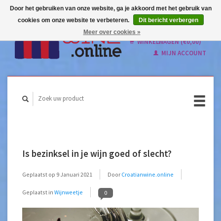
Door het gebruiken van onze website, ga je akkoord met het gebruik van
cookies om onze website te verbeteren.
Dit bericht verbergen
Nederlands
Meer over cookies »
English
WINKELWAGEN (€0,00)
MIJN ACCOUNT
Is bezinksel in je wijn goed of slecht?
Geplaatst op
9 Januari 2021
Door
Croatianwine.online
Geplaatst in
Wijnweetje
0