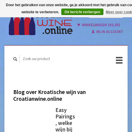
Door het gebruiken van onze website, ga je akkoord met het gebruik van c
website te verbeteren.
Dit bericht verbergen
Meer over cook
Nederlands
English
WINKELWAGEN (€0,00)
MIJN ACCOUNT
Blog over Kroatische wijn van
Croatianwine.online
Easy
Pairings
, welke
wijn bij