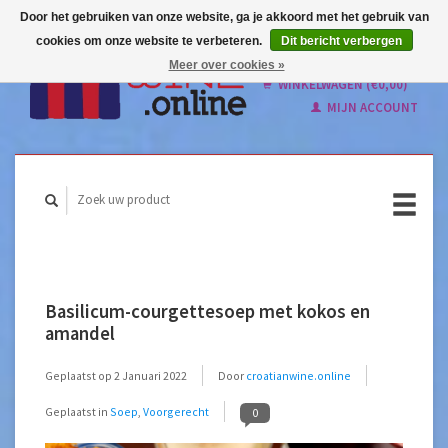
Door het gebruiken van onze website, ga je akkoord met het gebruik van
cookies om onze website te verbeteren.
Dit bericht verbergen
Nederlands
Meer over cookies »
English
WINKELWAGEN (€0,00)
MIJN ACCOUNT
Basilicum-courgettesoep met kokos en
amandel
Geplaatst op
2 Januari 2022
Door
croatianwine.online
Geplaatst in
Soep
,
Voorgerecht
0