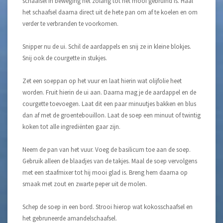
schaafsel in beweging net zolang tot het mooi gebruind is. Haal
het schaafsel daarna direct uit de hete pan om af te koelen en om
verder te verbranden te voorkomen.
Snipper nu de ui. Schil de aardappels en snij ze in kleine blokjes.
Snij ook de courgette in stukjes.
Zet een soeppan op het vuur en laat hierin wat olijfolie heet
worden. Fruit hierin de ui aan. Daarna mag je de aardappel en de
courgette toevoegen. Laat dit een paar minuutjes bakken en blus
dan af met de groentebouillon. Laat de soep een minuut of twintig
koken tot alle ingrediënten gaar zijn.
Neem de pan van het vuur. Voeg de basilicum toe aan de soep.
Gebruik alleen de blaadjes van de takjes. Maal de soep vervolgens
met een staafmixer tot hij mooi glad is. Breng hem daarna op
smaak met zout en zwarte peper uit de molen.
Schep de soep in een bord. Strooi hierop wat kokosschaafsel en
het gebruneerde amandelschaafsel.