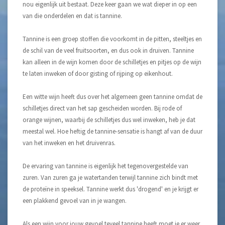
nou eigenlijk uit bestaat. Deze keer gaan we wat dieper in op een
van die onderdelen en dat is tannine.
Tannine is een groep stoffen die voorkomt in de pitten, steeltjes en
de schil van de veel fruitsoorten, en dus ook in druiven. Tannine
kan alleen in de wijn komen door de schilletjes en pitjes op de wijn
te laten inweken of door gisting of rijping op eikenhout.
Een witte wijn heeft dus over het algemeen geen tannine omdat de
schilletjes direct van het sap gescheiden worden. Bij rode of
orange wijnen, waarbij de schilletjes dus wel inweken, heb je dat
meestal wel. Hoe heftig de tannine-sensatie is hangt af van de duur
van het inweken en het druivenras.
De ervaring van tannine is eigenlijk het tegenovergestelde van
zuren. Van zuren ga je watertanden terwijl tannine zich bindt met
de proteïne in speeksel. Tannine werkt dus 'drogend' en je krijgt er
een plakkend gevoel van in je wangen.
Als een wijn voor jouw gevoel teveel tannine heeft moet je er weer