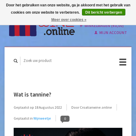
Door het gebruiken van onze website, ga je akkoord met het gebruik van
cookies om onze website te verbeteren.
Dit bericht verbergen
Nederlands
Meer over cookies »
English
WINKELWAGEN (€0,00)
MIJN ACCOUNT
Wat is tannine?
Geplaatst op
18 Augustus 2022
Door Croatianwine.online
Geplaatst in
Wijnweetje
0