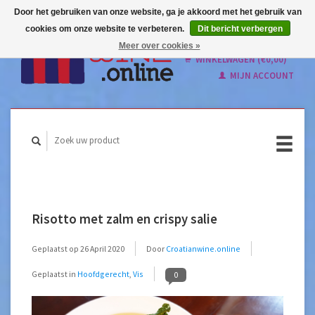
Door het gebruiken van onze website, ga je akkoord met het gebruik van
cookies om onze website te verbeteren.
Dit bericht verbergen
Nederlands
Meer over cookies »
English
WINKELWAGEN (€0,00)
MIJN ACCOUNT
Risotto met zalm en crispy salie
Geplaatst op
26 April 2020
Door
Croatianwine.online
Geplaatst in
Hoofdgerecht
,
Vis
0