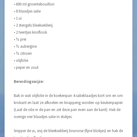
• 600 ml groentebouillon
• 8 blaadjes salie
• 1 ui
• 2 stengels bleekselderij.
• 2 teentjes knoflook
• ½ prei
• ½ aubergine
• ½ citroen
• olijfolie
• peper en zout
Bereidingswijze:
Bak in wat olijfolie in de koekenpan 4 salieblaadjes kort om en om
krokant en laat ze afkoelen en knapperig worden op keukenpapier.
(Laat de olie in de pan en zet deze pan even aan de kant). Hak de
overige vier blaadjes salie in stukjes.
Snipper de ui, snij de bleekselderij brunoise (fijne blokjes) en hak de