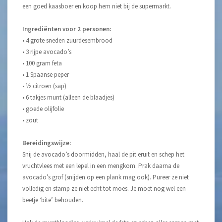
een goed kaasboer en koop hem niet bij de supermarkt.
Ingrediënten voor 2 personen:
• 4 grote sneden zuurdesembrood
• 3 rijpe avocado’s
• 100 gram feta
• 1 Spaanse peper
• ½ citroen (sap)
• 6 takjes munt (alleen de blaadjes)
• goede olijfolie
• zout
Bereidingswijze:
Snij de avocado’s doormidden, haal de pit eruit en schep het
vruchtvlees met een lepel in een mengkom. Prak daarna de
avocado’s grof (snijden op een plank mag ook). Pureer ze niet
volledig en stamp ze niet echt tot moes. Je moet nog wel een
beetje ‘bite’ behouden.