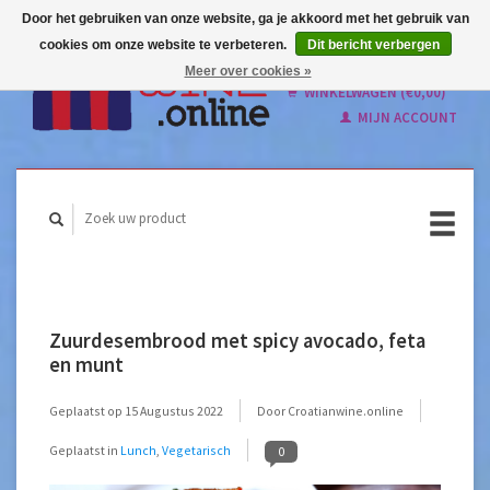
Door het gebruiken van onze website, ga je akkoord met het gebruik van
cookies om onze website te verbeteren.
Dit bericht verbergen
Nederlands
Meer over cookies »
English
WINKELWAGEN (€0,00)
MIJN ACCOUNT
Zuurdesembrood met spicy avocado, feta
en munt
Geplaatst op
15 Augustus 2022
Door Croatianwine.online
Geplaatst in
Lunch
,
Vegetarisch
0