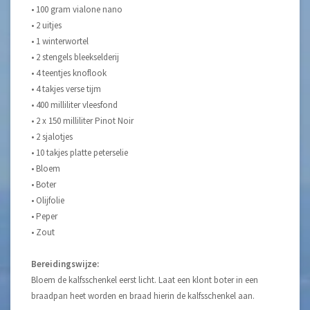
• 100 gram vialone nano
• 2 uitjes
• 1 winterwortel
• 2 stengels bleekselderij
• 4 teentjes knoflook
• 4 takjes verse tijm
• 400 milliliter vleesfond
• 2 x 150 milliliter Pinot Noir
• 2 sjalotjes
• 10 takjes platte peterselie
• Bloem
• Boter
• Olijfolie
• Peper
• Zout
Bereidingswijze:
Bloem de kalfsschenkel eerst licht. Laat een klont boter in een
braadpan heet worden en braad hierin de kalfsschenkel aan.