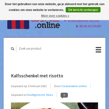
Door het gebruiken van onze website, ga je akkoord met het gebruik van
cookies om onze website te verbeteren.
Dit bericht verbergen
Nederlands
Meer over cookies »
English
WINKELWAGEN (€0,00)
MIJN ACCOUNT
Kalfsschenkel met risotto
Geplaatst op
1 Februari 2022
Door
Croatianwine.online
Geplaatst in
Hoofdgerecht
,
Vlees
0