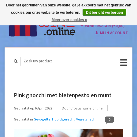
Door het gebruiken van onze website, ga je akkoord met het gebruik van
cookies om onze website te verbeteren.
Dit bericht verbergen
Nederlands
Meer over cookies »
English
WINKELWAGEN (€0,00)
MIJN ACCOUNT
Pink gnocchi met bietenpesto en munt
Geplaatst op
6 April 2022
Door Croatianwine.online
Geplaatst in
Gevogelte
,
Hoofdgerecht
,
Vegetarisch
0