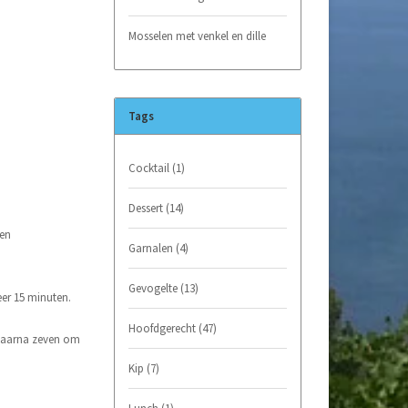
Mosselen met venkel en dille
Tags
Cocktail
(1)
Dessert
(14)
een
Garnalen
(4)
Gevogelte
(13)
eer 15 minuten.
Hoofdgerecht
(47)
 daarna zeven om
Kip
(7)