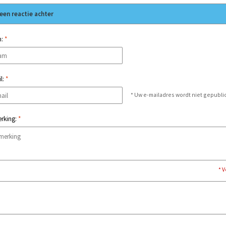
een reactie achter
m:
*
l:
*
* Uw e-mailadres wordt niet gepubli
rking:
*
* 