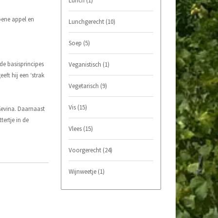
Lunch
(1)
oene appel en
Lunchgerecht
(10)
Soep
(5)
de basisprincipes
Veganistisch
(1)
eeft hij een ‘strak
Vegetarisch
(9)
Vis
(15)
aševina. Daarnaast
tertje in de
Vlees
(15)
Voorgerecht
(24)
Wijnweetje
(1)