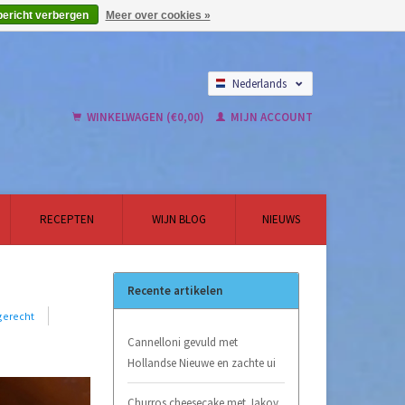
bericht verbergen
Meer over cookies »
Nederlands
English
WINKELWAGEN (€0,00)
MIJN ACCOUNT
RECEPTEN
WIJN BLOG
NIEUWS
Recente artikelen
gerecht
Cannelloni gevuld met
Hollandse Nieuwe en zachte ui
Churros cheesecake met Jakov