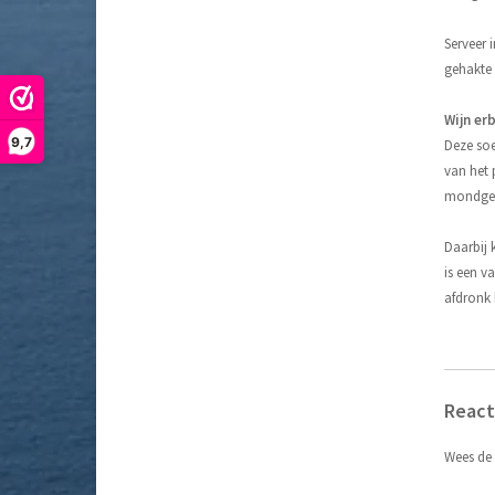
Serveer 
gehakte
Wijn erb
9,7
Deze so
van het p
mondgev
Daarbij 
is een v
afdronk 
React
Wees de 