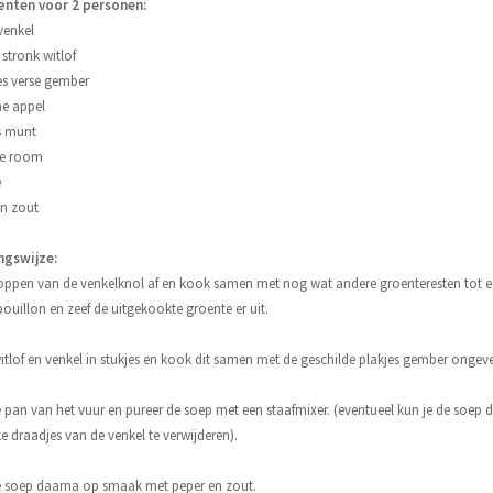
ënten voor 2 personen:
 venkel
 stronk witlof
jes verse gember
ne appel
es munt
je room
e
en zout
ngswijze:
toppen van de venkelknol af en kook samen met nog wat andere groenteresten tot 
ouillon en zeef de uitgekookte groente er uit.
witlof en venkel in stukjes en kook dit samen met de geschilde plakjes gember ongev
pan van het vuur en pureer de soep met een staafmixer. (eventueel kun je de soep
e draadjes van de venkel te verwijderen).
e soep daarna op smaak met peper en zout.