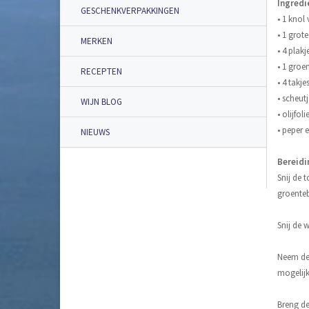
Ingredi
GESCHENKVERPAKKINGEN
• 1 knol
• 1 grote
MERKEN
• 4 plak
• 1 groe
RECEPTEN
• 4 takj
• scheut
WIJN BLOG
• olijfoli
• peper 
NIEUWS
Bereidi
Snij de 
groenteb
Snij de 
Neem de 
mogelijk
Breng d