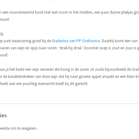
in een voorverwarmd bord met wat room in het midden, een paar dunne plakjes gr
 munt.
ij:
ep past waanzinnig goed bij de
Graševina van PP Orahovica
. Daarbij komt een van 
airen van wijn en spijs naar voren: ‘strak bij strak’. Doordat soep is zout en zuur is g
oel’.
kun je het beste een wijn serveren die hoog in de zuren zit zoals bijvoorbeeld de Gr
an de karakteristieken van deze wijn dat hij naar groene appel smaakt en een klein bit
heeft wat een prachtig evenwicht biedt bij dit gerecht.
ies
eerste om te reageren...