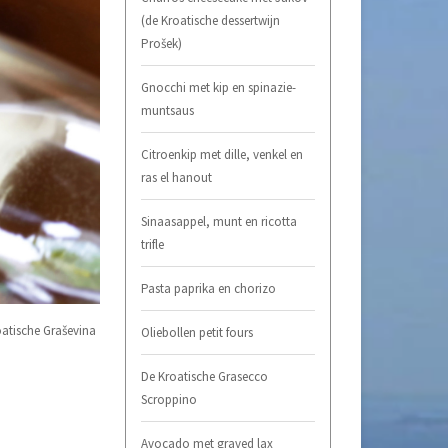
(de Kroatische dessertwijn
Prošek)
Gnocchi met kip en spinazie-
muntsaus
Citroenkip met dille, venkel en
ras el hanout
Sinaasappel, munt en ricotta
trifle
Pasta paprika en chorizo
roatische Graševina
Oliebollen petit fours
De Kroatische Grasecco
Scroppino
Avocado met graved lax