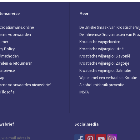
tenservice
Meer
Croatianwine.online
De Unieke Smaak van Kroatische Wi
mene voorwaarden
De Inheemse Druivenrassen van Kroa
aimer
Kroatische wijngebieden
cy Policy
Kroatische wijnregio: Istrië
almethoden
Kroatische wijnregio: Slavonië
nden & retourneren
Kroatische wijnregio: Zagorje
enservice
Kroatische wijnregio: Dalmatië
map
Wijnen met een verhaal uit Kroatië
ene voorwaarden nieuwsbrief
Alcohol misbruik preventie
Filosofie
INSTA
wsbrief
Socialmedia