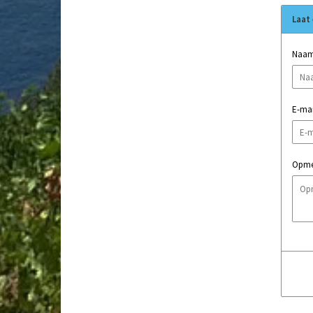
Laat 
Naa
E-mai
Opme