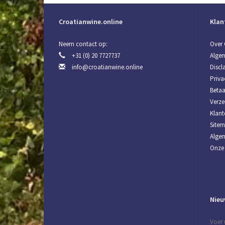
Croatianwine.online
Klan
Neem contact op:
Over 
+31 (0) 20 7727737
Alge
info@croatianwine.online
Discl
Priva
Beta
Verze
Klant
Site
Algem
Onze 
Nieu