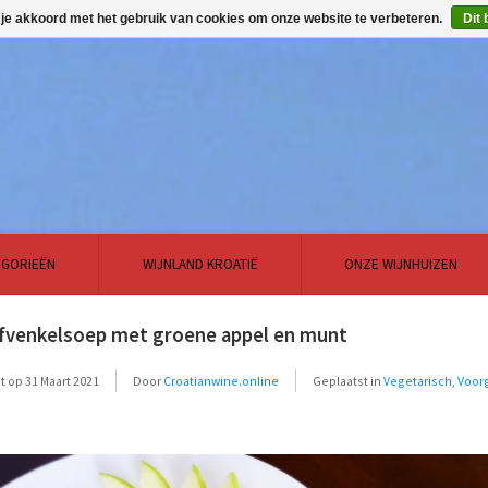
 je akkoord met het gebruik van cookies om onze website te verbeteren.
Dit 
EGORIEËN
WIJNLAND KROATIË
ONZE WIJNHUIZEN
fvenkelsoep met groene appel en munt
t op
31 Maart 2021
Door
Croatianwine.online
Geplaatst in
Vegetarisch
,
Voor